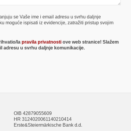
njuju se Vaše ime i email adresu u svrhu daljnje
u moguće ispisati iz evidencije, zatražiti pristup svojim
rihvatio/la
pravila privatnosti
ove web stranice! Slažem
il adresu u svrhu daljnje komunikacije.
OIB 42879055609
HR 3124020061140210414
Erste&Steiermärkische Bank d.d.