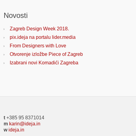
Novosti
Zagreb Design Week 2018.
pix.ideja na portalu lider.media
From Designers with Love
Otvorenje izložbe Piece of Zagreb
Izabrani novi Komadići Zagreba
t
+385 95 8371014
m
karin@ideja.in
w
ideja.in