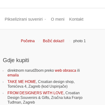
Pikselizirani suveniri
O meni
Kontakt
Početna
Božić dolazi!
photo 1
Gdje kupiti
direktnom narudžbom preko
web obrasca
ili
emaila
TAKE ME HOME
, Croatian design shop,
Tomićeva 4, Zagreb (kod Uspinjače)
FROM DESIGNERS WITH LOVE
, Croatian
Design Souvenirs & Gifts, Zračna luka Franjo
Tuđman, Zagreb