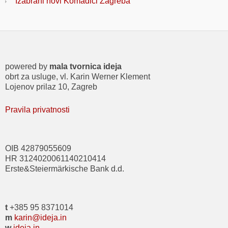
Izabrani novi Komadići Zagreba
powered by
mala tvornica ideja
obrt za usluge, vl. Karin Werner Klement
Lojenov prilaz 10, Zagreb
Pravila privatnosti
OIB 42879055609
HR 3124020061140210414
Erste&Steiermärkische Bank d.d.
t
+385 95 8371014
m
karin@ideja.in
w
ideja.in