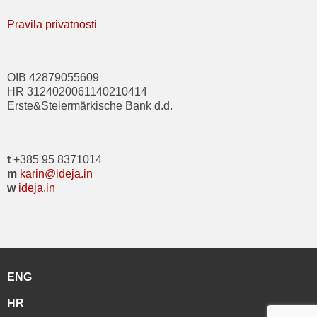
Pravila privatnosti
OIB 42879055609
HR 3124020061140210414
Erste&Steiermärkische Bank d.d.
t
+385 95 8371014
m
karin@ideja.in
w
ideja.in
ENG
HR