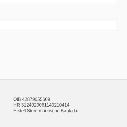
OIB 42879055609
HR 3124020061140210414
Erste&Steiermärkische Bank d.d.