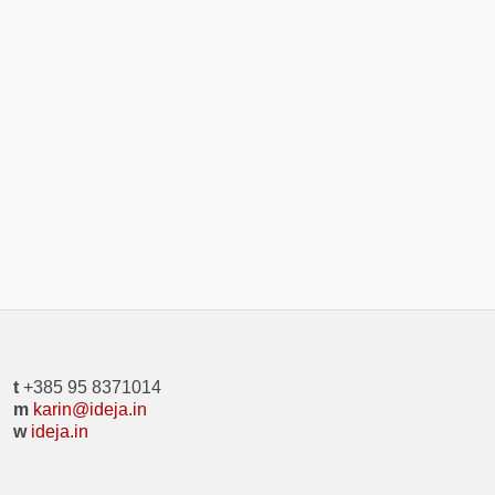
t
+385 95 8371014
m
karin@ideja.in
w
ideja.in