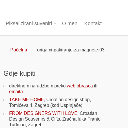
Pikselizirani suveniri
O meni
Kontakt
Početna
origami-pakiranje-za-magnete-03
Gdje kupiti
direktnom narudžbom preko
web obrasca
ili
emaila
TAKE ME HOME
, Croatian design shop,
Tomićeva 4, Zagreb (kod Uspinjače)
FROM DESIGNERS WITH LOVE
, Croatian
Design Souvenirs & Gifts, Zračna luka Franjo
Tuđman, Zagreb