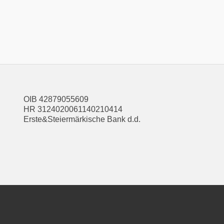
OIB 42879055609
HR 3124020061140210414
Erste&Steiermärkische Bank d.d.