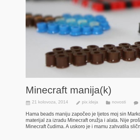
Minecraft manija(k)
21 kolovoza, 2014
pix.ideja
novosti
Hama beads maniju započeo je ljetos moj sin Marko, 
materijal za izradu Minecraft oružja i alata. Nije pr
Minecraft čudima. A uskoro je i mamu zahvatila slična