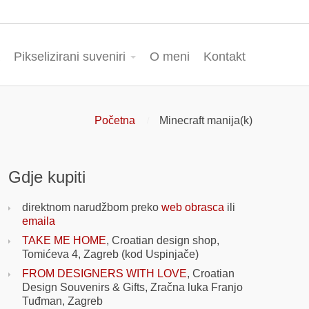
Pikselizirani suveniri
O meni
Kontakt
Početna
Minecraft manija(k)
Gdje kupiti
direktnom narudžbom preko
web obrasca
ili
emaila
TAKE ME HOME
, Croatian design shop,
Tomićeva 4, Zagreb (kod Uspinjače)
FROM DESIGNERS WITH LOVE
, Croatian
Design Souvenirs & Gifts, Zračna luka Franjo
Tuđman, Zagreb