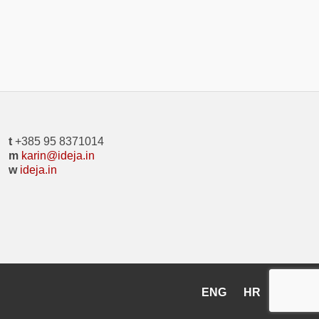
t
+385 95 8371014
m
karin@ideja.in
w
ideja.in
ENG
HR